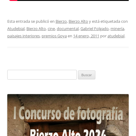
Esta entrada se publicó en
Bierzo
,
Bierzo Alto
y está etiquetada con
Atudebial
,
Bierzo Alto
,
cine
,
documental
,
Gabriel Folgado
,
minería
,
paisajes interiores
,
premios Goya
en
14 enero, 2011
por
atudebial
.
Buscar: