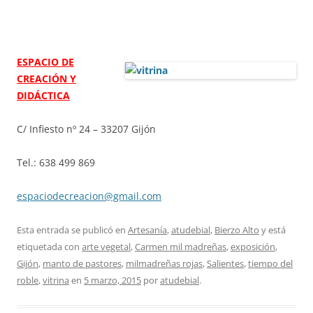
ESPACIO DE
CREACIÓN Y
DIDÁCTICA
C/ Infiesto nº 24 – 33207 Gijón
Tel.: 638 499 869
espaciodecreacion@gmail.com
Esta entrada se publicó en
Artesanía
,
atudebial
,
Bierzo Alto
y está
etiquetada con
arte vegetal
,
Carmen mil madreñas
,
exposición
,
Gijón
,
manto de pastores
,
milmadreñas rojas
,
Salientes
,
tiempo del
roble
,
vitrina
en
5 marzo, 2015
por
atudebial
.