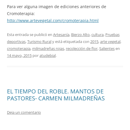
Para ver alguna imagen de ediciones anteriores de
Cromoterapia:
http://www.artevegetal.com/cromoterapia.html
Esta entrada se publicó en
Artesanía
,
Bierzo Alto
,
cultura
,
Pruebas
deportivas
,
Turismo Rural
y está etiquetada con
2015
,
arte vegetal
,
cromoterapia
,
milmadreñas rojas
,
recolección de flor
,
Salientes
en
14 mayo, 2015
por
atudebial
.
EL TIEMPO DEL ROBLE. MANTOS DE
PASTORES- CARMEN MILMADREÑAS
Deja un comentario