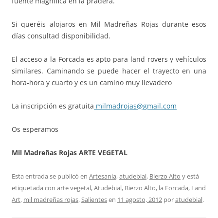
fuente magnífica en la pradera.
Si queréis alojaros en Mil Madreñas Rojas durante esos
días consultad disponibilidad.
El acceso a la Forcada es apto para land rovers y vehículos
similares. Caminando se puede hacer el trayecto en una
hora-hora y cuarto y es un camino muy llevadero
La inscripción es gratuita
milmadrojas@gmail.com
Os esperamos
Mil Madreñas Rojas ARTE VEGETAL
Esta entrada se publicó en
Artesanía
,
atudebial
,
Bierzo Alto
y está
etiquetada con
arte vegetal
,
Atudebial
,
Bierzo Alto
,
la Forcada
,
Land
Art
,
mil madreñas rojas
,
Salientes
en
11 agosto, 2012
por
atudebial
.