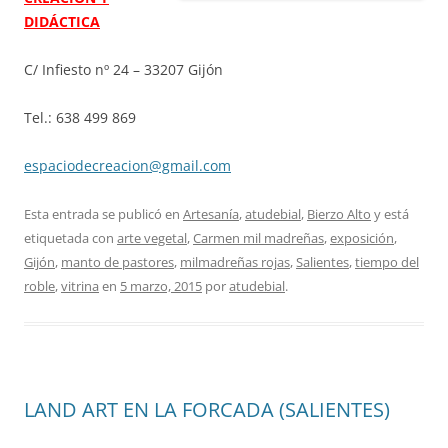
DIDÁCTICA
C/ Infiesto nº 24 – 33207 Gijón
Tel.: 638 499 869
espaciodecreacion@gmail.com
Esta entrada se publicó en
Artesanía
,
atudebial
,
Bierzo Alto
y está
etiquetada con
arte vegetal
,
Carmen mil madreñas
,
exposición
,
Gijón
,
manto de pastores
,
milmadreñas rojas
,
Salientes
,
tiempo del
roble
,
vitrina
en
5 marzo, 2015
por
atudebial
.
LAND ART EN LA FORCADA (SALIENTES)