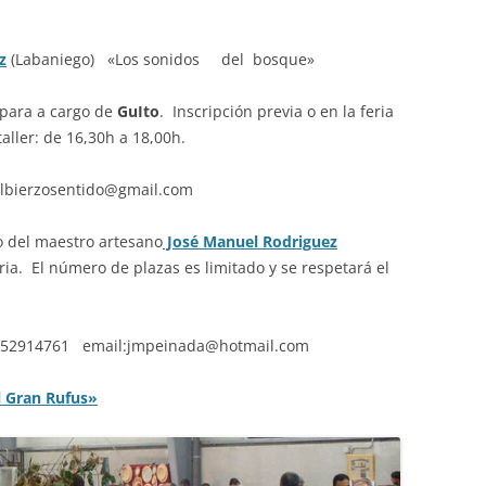
z
(Labaniego) «Los sonidos del bosque»
para a cargo de
GuIto
. Inscripción previa o en la feria
taller: de 16,30h a 18,00h.
elbierzosentido@gmail.com
 del maestro artesano
José Manuel Rodriguez
eria. El número de plazas es limitado y se respetará el
 652914761 email:jmpeinada@hotmail.com
l Gran Rufus»