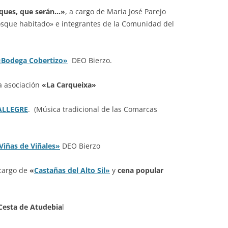
sques, que serán…»
, a cargo de Maria José Parejo
osque habitado» e integrantes de la Comunidad del
«Bodega Cobertizo»
DEO Bierzo.
a asociación
«La Carqueixa»
ALLEGRE
. (Música tradicional de las Comarcas
Viñas de Viñales»
DEO Bierzo
cargo de
«
Castañas del Alto Sil»
y
cena popular
 Cesta de Atudebia
l