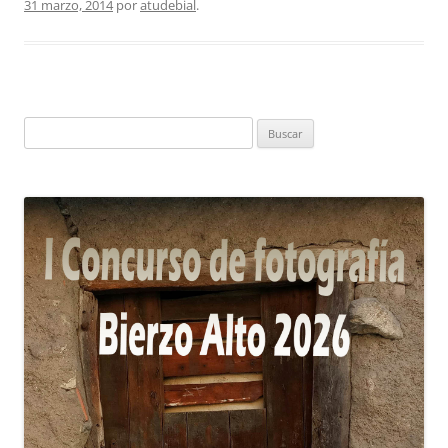
31 marzo, 2014
por
atudebial
.
Buscar: