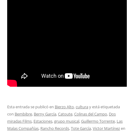
Esta entrada se publicó en
Bierzo Alto
,
cultura
y está etiquetada
con
Bembibre
,
Berny García
,
Catoute
,
Colinas del Campo
,
Dos
miradas Films
,
Estaciones
,
grupo musical
,
Guillermo Torrente
,
Las
Malas Compañías
,
Rancho Records
,
Tote García
,
Victor Martínez
en