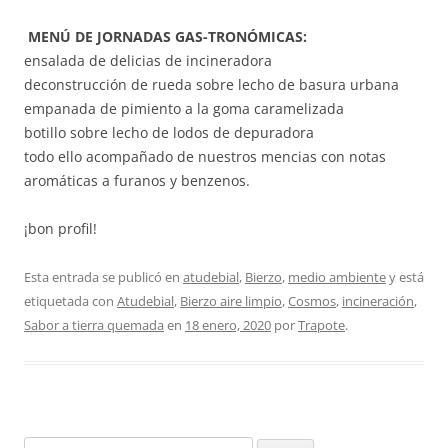
MENÚ DE JORNADAS GAS-TRONÓMICAS:
ensalada de delicias de incineradora
deconstrucción de rueda sobre lecho de basura urbana
empanada de pimiento a la goma caramelizada
botillo sobre lecho de lodos de depuradora
todo ello acompañado de nuestros mencias con notas
aromáticas a furanos y benzenos.
¡bon profil!
Esta entrada se publicó en
atudebial
,
Bierzo
,
medio ambiente
y está
etiquetada con
Atudebial
,
Bierzo aire limpio
,
Cosmos
,
incineración
,
Sabor a tierra quemada
en
18 enero, 2020
por
Trapote
.