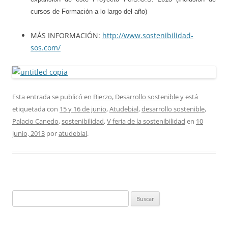
cursos de Formación a lo largo del año)
MÁS INFORMACIÓN:
http://www.sostenibilidad-
sos.com/
Esta entrada se publicó en
Bierzo
,
Desarrollo sostenible
y está
etiquetada con
15 y 16 de junio
,
Atudebial
,
desarrollo sostenible
,
Palacio Canedo
,
sostenibilidad
,
V feria de la sostenibilidad
en
10
junio, 2013
por
atudebial
.
Buscar: