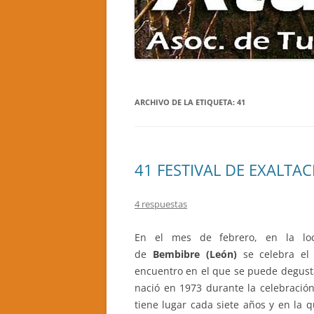
“EL AGUZO”
EL ALCOR
CASA RURAL LA TRALLERA
DE COLIN
CASA RURAL LA GORTINA
SANTIAGO
CASA RURAL ABUELO JOSÉ 1
CAMINAND
ARCHIVO DE LA ETIQUETA:
41
CASA RURAL EL MIRADOR DEL
GISTREDO
BIERZO
BRAÑAS D
APARTAMENTOS TURÍSTICOS MIL
41 FESTIVAL DE EXALTA
RUTA DE 
MADREÑAS ROJAS
SANTA MA
CASA RURAL BEGOÑA
4 respuestas
LA MINA 
CASA RURAL EL SARDÓN II
CASTROP
En el mes de febrero, en la loc
de
Bembibre (León)
se celebra e
CASA RURAL LA NOGALA, CRA
encuentro en el que se puede degusta
CASA RURAL ABUELO GRACIANO
nació en 1973 durante la celebración
tiene lugar cada siete años y en la 
CASA RURAL LA CURUJA