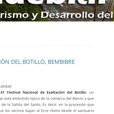
NOCAL DE COBRANA
AS AL CAMPO DE
O POR LA SIERRA DE
E LA SEITA Y ZARAMEO
CIÓN DEL BOTILLO, BEMBIBRE
LOS PETROGLIFOS DE
RINA DE TORRE
DE ORO ROMANO DE
ODAME
alidad
l
41 Festival Nacional de Exaltación del Botillo
, un
r este embutido típico de la comarca del Bierzo y que
 de la Salida del Santo. Es decir, en la procesión que
que los vecinos bajan al Ecce Homo desde el santuario