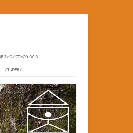
URISMO ACTIVO Y OCIO
BIERZO NATURA S.L.
ATUDEBIAL
CUADRA SANTA BÁRBARA
EL GRAN RUFUS (TEATRO-CIRCO)