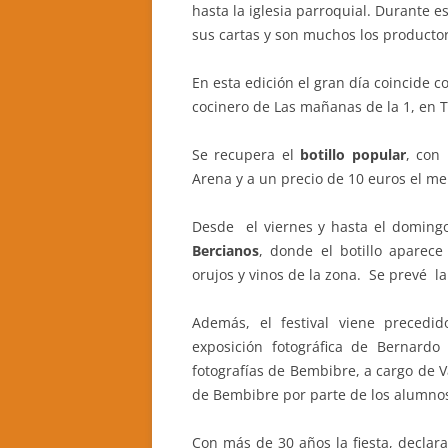
hasta la iglesia parroquial. Durante e
sus cartas y son muchos los producto
CASA RURAL LA CANDEA
En esta edición el gran día coincide 
CASA RURAL LA CALZADA REAL
cocinero de Las mañanas de la 1, en T
CASA RURAL CASA BELARMINO
Se recupera el
botillo popular
, con
HOTEL RURAL EL VERDENAL
Arena y a un precio de 10 euros el m
CASA RURAL AURORA
Desde el viernes y hasta el domingo
Bercianos
, donde el botillo aparec
orujos y vinos de la zona. Se prevé la
Además, el festival viene preced
exposición fotográfica de Bernard
fotografías de Bembibre, a cargo de Va
de Bembibre por parte de los alumnos
Con más de 30 años la fiesta, declarad