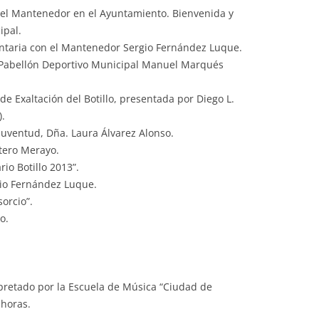
del Mantenedor en el Ayuntamiento. Bienvenida y
ipal.
imentaria con el Mantenedor Sergio Fernández Luque.
l Pabellón Deportivo Municipal Manuel Marqués
 de Exaltación del Botillo, presentada por Diego L.
).
 Juventud, Dña. Laura Álvarez Alonso.
tero Merayo.
rio Botillo 2013”.
gio Fernández Luque.
orcio”.
o.
rpretado por la Escuela de Música “Ciudad de
 horas.