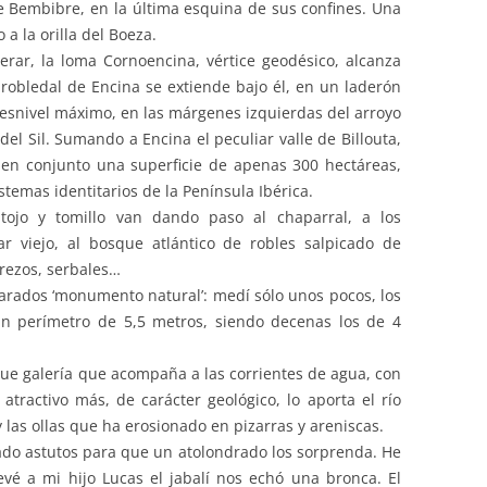
e Bembibre, en la última esquina de sus confines. Una
a la orilla del Boeza.
erar, la loma Cornoencina, vértice geodésico, alcanza
 robledal de Encina se extiende bajo él, en un laderón
desnivel máximo, en las márgenes izquierdas del arroyo
 del Sil. Sumando a Encina el peculiar valle de Billouta,
 en conjunto una superficie de apenas 300 hectáreas,
temas identitarios de la Península Ibérica.
 tojo y tomillo van dando paso al chaparral, a los
r viejo, al bosque atlántico de robles salpicado de
erezos, serbales…
arados ‘monumento natural’: medí sólo unos pocos, los
un perímetro de 5,5 metros, siendo decenas los de 4
e galería que acompaña a las corrientes de agua, con
 atractivo más, de carácter geológico, lo aporta el río
 las ollas que ha erosionado en pizarras y areniscas.
do astutos para que un atolondrado los sorprenda. He
evé a mi hijo Lucas el jabalí nos echó una bronca. El