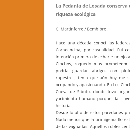
La Pedanía de Losada conserva 
CASA RURAL LA CANDEA
riqueza ecológica
CASA RURAL LA CALZADA REAL
C. Martinferre / Bembibre
CASA RURAL CASA BELARMINO
Hace una década conocí las ladera
HOTEL RURAL EL VERDENAL
Cornoencina, por casualidad. Fui co
intención primera de echarle un ojo a
CASA RURAL AURORA
Cinchos, roquedo muy prometedor
podría guardar abrigos con pint
rupestres, tema que aún hoy me s
ocupando y apasionando. En Los Cincho
Cueva de Sibuto, donde tuvo hogar 
yacimiento humano porque da clave
historia.
Desde lo alto de estos paredones pu
Nada menos que la primigenia floresta
de las vaguadas. Aquellos robles cen