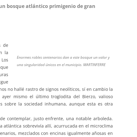
un bosque atlántico primigenio de gran
s de
n la
Enormes robles centenarios dan a este bosque un valor y
 Los
una singularidad únicos en el municipio. MARTINFERRE
 que
uras
igue
s no hallé rastro de signos neolíticos, sí en cambio la
ayer mismo el último troglodita del Bierzo, valioso
s sobre la sociedad inhumana, aunque esta es otra
de contemplar, justo enfrente, una notable arboleda.
 atlántica sobrevivía allí, acurrucada en el microclima
tenarios, mezclados con encinas igualmente añosas en