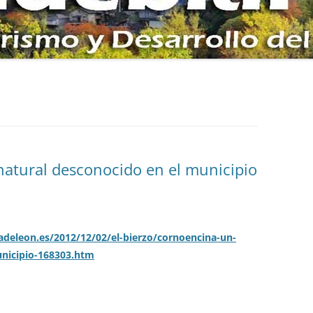
NOCAL DE COBRANA
AS AL CAMPO DE
O POR LA SIERRA DE
E LA SEITA Y ZARAMEO
natural desconocido en el municipio
LOS PETROGLIFOS DE
RINA DE TORRE
DE ORO ROMANO DE
ODAME
adeleon.es/2012/12/02/el-bierzo/cornoencina-un-
unicipio-168303.htm