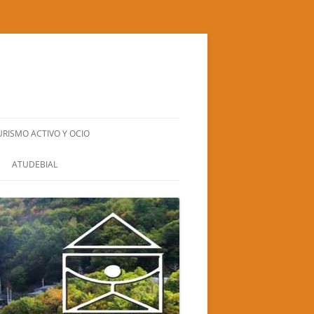
URISMO ACTIVO Y OCIO
BIERZO NATURA S.L.
ATUDEBIAL
CUADRA SANTA BÁRBARA
EL GRAN RUFUS (TEATRO-CIRCO)