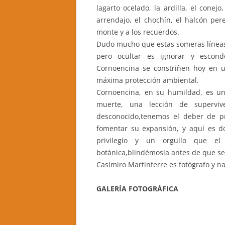
lagarto ocelado, la ardilla, el conejo
arrendajo, el chochín, el halcón per
monte y a los recuerdos.
Dudo mucho que estas someras líneas a
pero ocultar es ignorar y escond
Cornoencina se constriñen hoy en u
máxima protección ambiental.
Cornoencina, en su humildad, es un
muerte, una lección de supervive
desconocido,tenemos el deber de pr
fomentar su expansión, y aquí es do
privilegio y un orgullo que e
botánica,blindémosla antes de que se
Casimiro Martinferre es fotógrafo y na
GALERÍA FOTOGRÁFICA