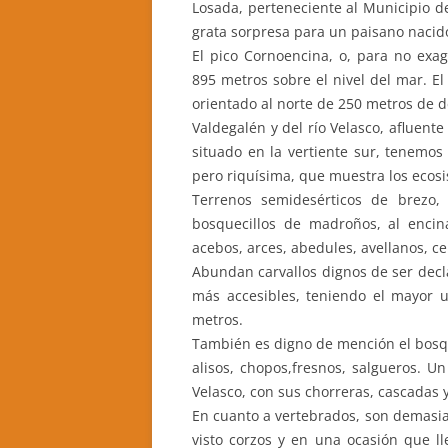
Losada, perteneciente al Municipio d
grata sorpresa para un paisano nacido 
El pico Cornoencina, o, para no exag
895 metros sobre el nivel del mar. El
orientado al norte de 250 metros de 
Valdegalén y del río Velasco, afluente
situado en la vertiente sur, tenemos
pero riquísima, que muestra los ecosis
Terrenos semidesérticos de brezo,
bosquecillos de madroños, al encina
acebos, arces, abedules, avellanos, c
Abundan carvallos dignos de ser decl
más accesibles, teniendo el mayor 
metros.
También es digno de mención el bosqu
alisos, chopos,fresnos, salgueros. Un
Velasco, con sus chorreras, cascadas y
En cuanto a vertebrados, son demasia
visto corzos y en una ocasión que ll