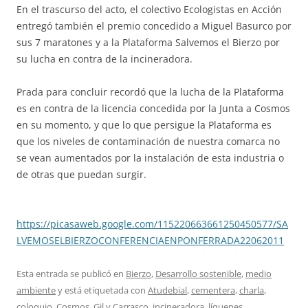
En el trascurso del acto, el colectivo Ecologistas en Acción
entregó también el premio concedido a Miguel Basurco por
sus 7 maratones y a la Plataforma Salvemos el Bierzo por
su lucha en contra de la incineradora.
Prada para concluir recordó que la lucha de la Plataforma
es en contra de la licencia concedida por la Junta a Cosmos
en su momento, y que lo que persigue la Plataforma es
que los niveles de contaminación de nuestra comarca no
se vean aumentados por la instalación de esta industria o
de otras que puedan surgir.
https://picasaweb.google.com/115220663661250450577/SA
LVEMOSELBIERZOCONFERENCIAENPONFERRADA22062011
Esta entrada se publicó en
Bierzo
,
Desarrollo sostenible
,
medio
ambiente
y está etiquetada con
Atudebial
,
cementera
,
charla
,
coloquio
,
Cosmos
,
Gil y Carrasco
,
incineradora
,
líquenes
,