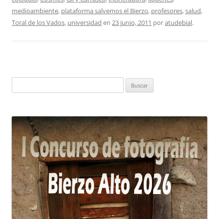
medioambiente
,
plataforma salvemos el Bierzo
,
profesores
,
salud
,
Toral de los Vados
,
universidad
en
23 junio, 2011
por
atudebial
.
Buscar: