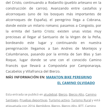
del Cristo, continuando a Rodanillo (pueblo artesano en la
construcción de carros). Avanzando entre castaños y
alcornoques (uno de los bosques más importantes de
alcornoques de España), el peregrino llega a Cobrana,
donde existe un milario romano; pasamos a Congosto, por
la ermita del Santo Cristo; existen unas vistas muy
preciosas al llegar al Santuario de la Virgen de la Peña,
bordeando este lugar y continuando en nuestra
peregrinación llegamos a San Andres de Montejos y
Columbrianos, pasando por la ermita de San Blas y San
Roque, lugar donde se une con el conocido Camino
Francés que llevará a Compostela por Camponaraya,
Cacabelos y Villafranca del Bierzo.
MÁS INFORMACIÓN EN:
MARATON BIKE PEREGRINO
EL CAMINO OLVIDADO
Esta entrada se publicó en
atudebial
,
Bierzo
,
Bierzo Alto
,
Camino
Santiago
,
Pruebas deportivas
,
Turismo activo
,
Turismo Rural
y está
etiquetada con
2014
,
Bembibre
,
Bierzo
,
Bierzo Alto
,
BTT
,
Camino