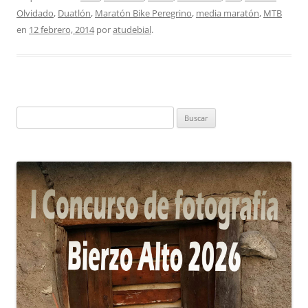
Olvidado
,
Duatlón
,
Maratón Bike Peregrino
,
media maratón
,
MTB
en
12 febrero, 2014
por
atudebial
.
Buscar: