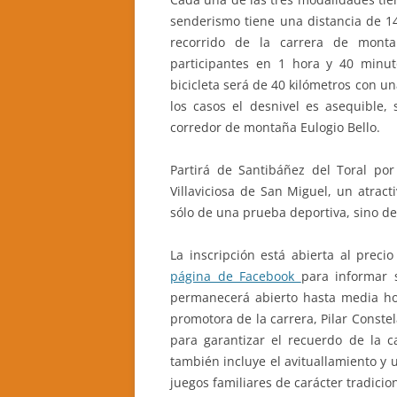
senderismo tiene una distancia de 1
CASA RURAL LA CANDEA
recorrido de la carrera de mont
participantes en 1 hora y 40 minut
CASA RURAL LA CALZADA REAL
bicicleta será de 40 kilómetros con u
los casos el desnivel es asequible,
CASA RURAL CASA BELARMINO
corredor de montaña Eulogio Bello.
HOTEL RURAL EL VERDENAL
Partirá de Santibáñez del Toral por 
CASA RURAL AURORA
Villaviciosa de San Miguel, un atract
sólo de una prueba deportiva, sino d
La inscripción está abierta al preci
página de Facebook
para informar s
permanecerá abierto hasta media hor
promotora de la carrera, Pilar Conste
para garantizar el recuerdo de la c
también incluye el avituallamiento y
juegos familiares de carácter tradicion