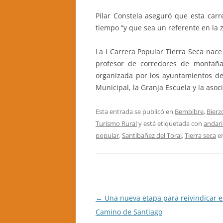
Pilar Constela aseguró que esta carr
tiempo “y que sea un referente en la 
La I Carrera Popular Tierra Seca nace 
profesor de corredores de montaña)
organizada por los ayuntamientos de
Municipal, la Granja Escuela y la aso
Esta entrada se publicó en
Bembibre
,
Bierz
Turismo Rural
y está etiquetada con
andar
popular
,
Santibañez del Toral
,
Tierra seca
e
Navegación
←
Una nueva etapa para reivindicar el
de
Camino de Santiago