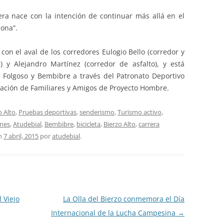
era nace con la intención de continuar más allá en el
zona”.
con el aval de los corredores Eulogio Bello (corredor y
 y Alejandro Martínez (corredor de asfalto), y está
 Folgoso y Bembibre a través del Patronato Deportivo
ciación de Familiares y Amigos de Proyecto Hombre.
o Alto
,
Pruebas deportivas
,
senderismo
,
Turismo activo
,
ines
,
Atudebial
,
Bembibre
,
bicicleta
,
Bierzo Alto
,
carrera
n
7 abril, 2015
por
atudebial
.
 Viejo
La Olla del Bierzo conmemora el Día
Internacional de la Lucha Campesina
→