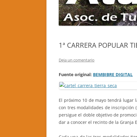
“EL AGUZO”
EL ALCOR
CASA RURAL LA TRALLERA
DE COLIN
CASA RURAL LA GORTINA
SANTIAGO
CASA RURAL ABUELO JOSÉ 1
CAMINAND
1ª CARRERA POPULAR TI
CASA RURAL EL MIRADOR DEL
GISTREDO
BIERZO
Deja un comentario
BRAÑAS D
APARTAMENTOS TURÍSTICOS MIL
RUTA DE 
Fuente original:
BEMBIBRE DIGITAL
MADREÑAS ROJAS
SANTA MA
CASA RURAL BEGOÑA
LA MINA 
CASA RURAL EL SARDÓN II
CASTROP
El próximo 10 de mayo tendrá lugar l
con tres modalidades de inscripción 
CASA RURAL LA NOGALA, CRA
persigue el doble objetivo de promoci
dar a conocer el recinto de la Granja 
CASA RURAL ABUELO GRACIANO
Cada una de las tres modalidades tien
CASA RURAL LA CURUJA