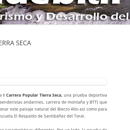
NOCAL DE COBRANA
AS AL CAMPO DE
O POR LA SIERRA DE
ERRA SECA
E LA SEITA Y ZARAMEO
LOS PETROGLIFOS DE
RINA DE TORRE
DE ORO ROMANO DE
ODAME
a
I Carrera Popular Tierra Seca,
una prueba deportiva
(senderistas andarines, carrera de montaña y BTT) que
onar este paisaje natural del Bierzo Alto así como para
Escuela El Respaldo de Santibáñez del Toral.
e características diferentes. Por un lado, la prueba de