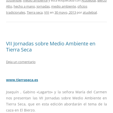
sostenible
,
medio ambiente
y está etiquetada con
Atudebial
,
Bierzo
Alto
,
hecho a mano
,
jornadas
,
medio ambiente
,
oficios
tradicionales
,
Tierra seca
,
VIII
en
30 mayo, 2013
por
atudebial
.
VII Jornadas sobre Medio Ambiente en
Tierra Seca
Deja un comentario
www.tierraseca.es
Joaquín , Gabino «Lagarto» y la señora María del Carmen
nos presentan las VII Jornadas sobre Medio Ambiente en
Tierra Seca, que en esta edición abordarán el tema de la
caza en El Bierzo.