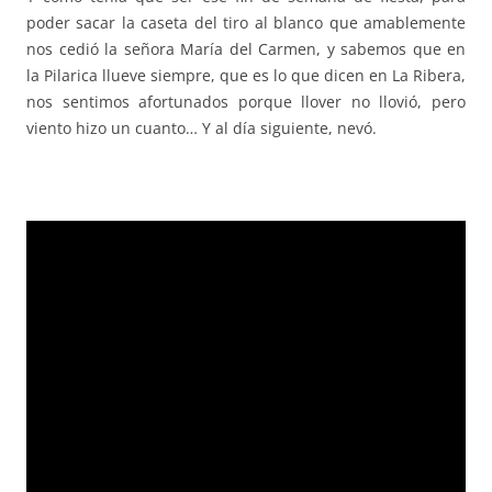
poder sacar la caseta del tiro al blanco que amablemente
nos cedió la señora María del Carmen, y sabemos que en
la Pilarica llueve siempre, que es lo que dicen en La Ribera,
nos sentimos afortunados porque llover no llovió, pero
viento hizo un cuanto… Y al día siguiente, nevó.