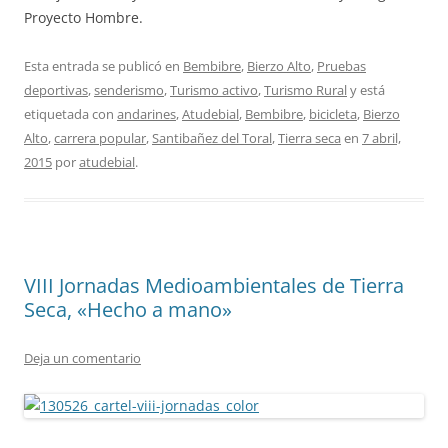
Proyecto Hombre.
Esta entrada se publicó en
Bembibre
,
Bierzo Alto
,
Pruebas
deportivas
,
senderismo
,
Turismo activo
,
Turismo Rural
y está
etiquetada con
andarines
,
Atudebial
,
Bembibre
,
bicicleta
,
Bierzo
Alto
,
carrera popular
,
Santibañez del Toral
,
Tierra seca
en
7 abril,
2015
por
atudebial
.
VIII Jornadas Medioambientales de Tierra
Seca, «Hecho a mano»
Deja un comentario