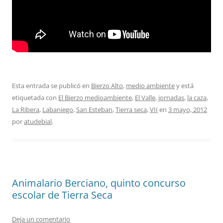
Esta entrada se publicó en
Bierzo Alto
,
medio ambiente
y está
etiquetada con
El Bierzo medioambiente
,
El Valle
,
jornadas
,
la caza
,
La Ribera
,
Labaniego
,
San Esteban
,
Tierra seca
,
VII
en
3 mayo, 2012
por
atudebial
.
Animalario Berciano, quinto concurso
escolar de Tierra Seca
Deja un comentario