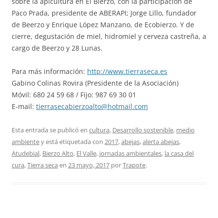
sobre la apicultura en El Bierzo, con la participación de
Paco Prada, presidente de ABERAPI; Jorge Lillo, fundador
de Beerzo y Enrique López Manzano, de Ecobierzo. Y de
cierre, degustación de miel, hidromiel y cerveza castreña, a
cargo de Beerzo y 28 Lunas.
Para más información:
http://www.tierraseca.es
Gabino Colinas Rovira (Presidente de la Asociación)
Móvil: 680 24 59 68 / Fijo: 987 69 30 01
E-mail:
tierrasecabierzoalto@hotmail.com
Esta entrada se publicó en
cultura
,
Desarrollo sostenible
,
medio
ambiente
y está etiquetada con
2017
,
abejas
,
alerta abejas
,
Atudebial
,
Bierzo Alto
,
El Valle
,
jornadas ambientales
,
la casa del
cura
,
Tierra seca
en
23 mayo, 2017
por
Trapote
.