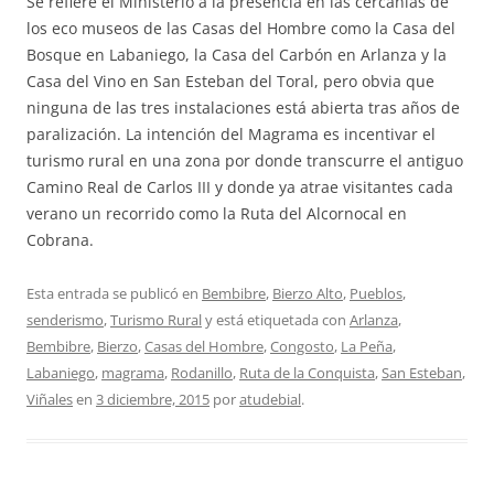
Se refiere el Ministerio a la presencia en las cercanías de
los eco museos de las Casas del Hombre como la Casa del
Bosque en Labaniego, la Casa del Carbón en Arlanza y la
Casa del Vino en San Esteban del Toral, pero obvia que
ninguna de las tres instalaciones está abierta tras años de
paralización. La intención del Magrama es incentivar el
turismo rural en una zona por donde transcurre el antiguo
Camino Real de Carlos III y donde ya atrae visitantes cada
verano un recorrido como la Ruta del Alcornocal en
Cobrana.
Esta entrada se publicó en
Bembibre
,
Bierzo Alto
,
Pueblos
,
senderismo
,
Turismo Rural
y está etiquetada con
Arlanza
,
Bembibre
,
Bierzo
,
Casas del Hombre
,
Congosto
,
La Peña
,
Labaniego
,
magrama
,
Rodanillo
,
Ruta de la Conquista
,
San Esteban
,
Viñales
en
3 diciembre, 2015
por
atudebial
.