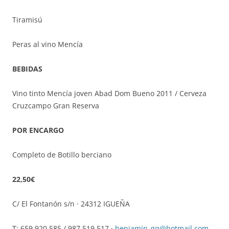
Tiramisú
Peras al vino Mencía
BEBIDAS
Vino tinto Mencía joven Abad Dom Bueno 2011 / Cerveza
Cruzcampo Gran Reserva
POR ENCARGO
Completo de Botillo berciano
22,50€
C/ El Fontanón s/n · 24312 IGUEÑA
T: 659 920 585 / 987 519 517 ·
benjamin_gq@hotmail.com