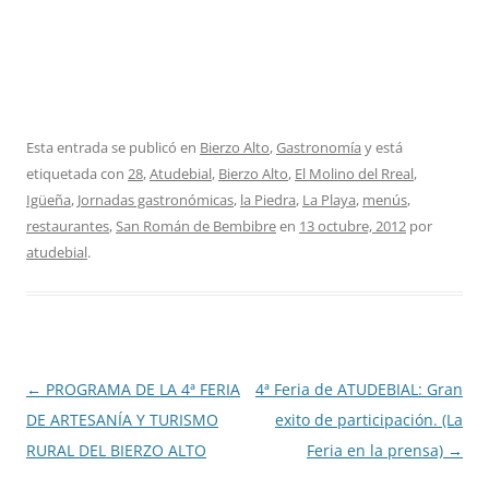
Esta entrada se publicó en
Bierzo Alto
,
Gastronomía
y está
etiquetada con
28
,
Atudebial
,
Bierzo Alto
,
El Molino del Rreal
,
Igüeña
,
Jornadas gastronómicas
,
la Piedra
,
La Playa
,
menús
,
restaurantes
,
San Román de Bembibre
en
13 octubre, 2012
por
atudebial
.
Navegación
←
PROGRAMA DE LA 4ª FERIA
4ª Feria de ATUDEBIAL: Gran
de
DE ARTESANÍA Y TURISMO
exito de participación. (La
entradas
RURAL DEL BIERZO ALTO
Feria en la prensa)
→