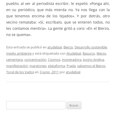
pueblo, al ver al periodista escribir, le espetó: «Ponga ahí,
en su periódico, que más mierda no. Ya nos llega con la
que tenemos encima de los tejados». Y por detrás, otro
vecino remataba: «Sí, escríbalo, que se enteren todos, no
les contamos mentira». La gente gritó a coro: «En el Bierzo,
no se quema».
Esta entrada se publicó en
atudebial
,
Bierzo
,
Desarrollo sostenible
,
medio ambiente
y está etiquetada con
Atudebial
,
Basurco
,
Bierzo
,
cementera
,
concentración
,
Cosmos
,
incineradora
,
Jovino Andina
,
manifestación
,
maratones
,
plataforma
,
Prada
,
salvemos el Bierzo
,
Toral de los Vados
en
3 junio, 2011
por
atudebial
.
Buscar: