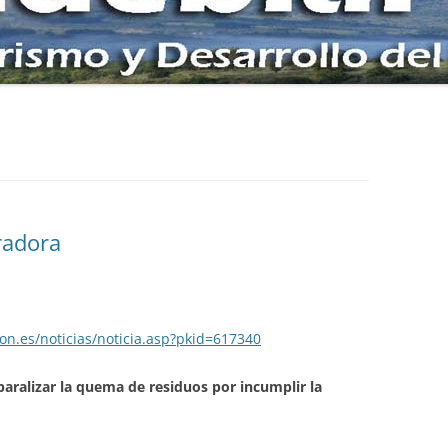
NOCAL DE COBRANA
AS AL CAMPO DE
O POR LA SIERRA DE
E LA SEITA Y ZARAMEO
radora
LOS PETROGLIFOS DE
RINA DE TORRE
DE ORO ROMANO DE
ODAME
on.es/noticias/noticia.asp?pkid=617340
aralizar la quema de residuos por incumplir la