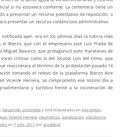
dicial si no estuviera conforme. La cementera tiene un
do a presentar un recurso potestativo de reposición, o
para presentar un recurso contencioso administrativo.
 notificada ayer, era en los últimos días la noticia más
 el Bierzo, que con el empresario José Luis Prada de
mo Miguel Basurco, que protagonizó siete maratones de
 voces críticas como la del locutor Luis del Olmo, que
ue reaccionara al término de la protesta del pasado 14
ación tomando el relevo de la plataforma Bierzo Aire
uan Vicente Herrera, se comprometió ese mismo día a
roalimentario y turístico frente a la incineración de
o
,
Desarrollo sostenible
y está etiquetada con
Aire limpio
,
Juan Vicente Herrera
,
neumáticos
,
paralización
,
plataforma
,
ados
en
7 julio, 2011
por
atudebial
.