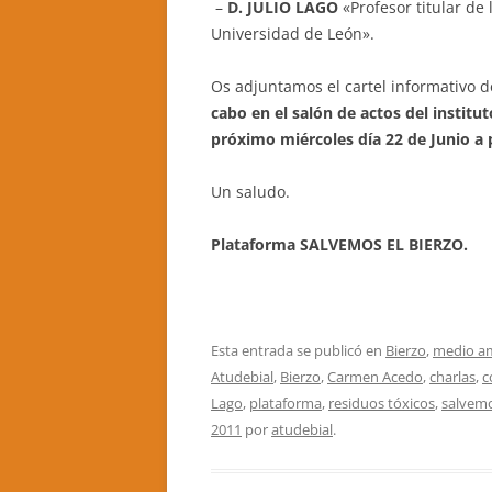
–
D. JULIO LAGO
«Profesor titular de
Universidad de León».
Os adjuntamos el cartel informativo 
cabo en el salón de actos del institu
próximo miércoles día 22 de Junio a p
Un saludo.
Plataforma SALVEMOS EL BIERZO.
Esta entrada se publicó en
Bierzo
,
medio a
Atudebial
,
Bierzo
,
Carmen Acedo
,
charlas
,
c
Lago
,
plataforma
,
residuos tóxicos
,
salvemo
2011
por
atudebial
.