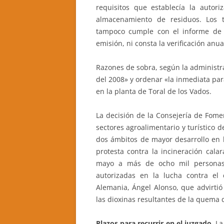
requisitos que establecía la autor
almacenamiento de residuos. Los 
tampoco cumple con el informe de m
emisión, ni consta la verificación anu
Razones de sobra, según la administra
del 2008» y ordenar «la inmediata par
en la planta de Toral de los Vados.
La decisión de la Consejería de Fom
sectores agroalimentario y turístico d
dos ámbitos de mayor desarrollo en 
protesta contra la incineración cala
mayo a más de ocho mil personas
autorizadas en la lucha contra el
Alemania, Ángel Alonso, que advirtió
las dioxinas resultantes de la quema 
Plazos para recurrir en el juzgado.
La 