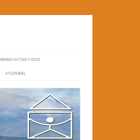
URISMO ACTIVO Y OCIO
BIERZO NATURA S.L.
ATUDEBIAL
CUADRA SANTA BÁRBARA
EL GRAN RUFUS (TEATRO-CIRCO)