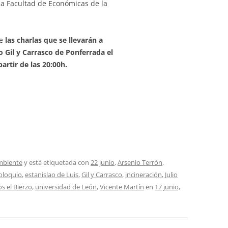
 la Facultad de Económicas de la
de
las charlas que se llevarán a
to Gil y Carrasco de Ponferrada el
artir de las 20:00h.
mbiente
y está etiquetada con
22 junio
,
Arsenio Terrón
,
oloquio
,
estanislao de Luis
,
Gil y Carrasco
,
incineración
,
Julio
s el Bierzo
,
universidad de León
,
Vicente Martín
en
17 junio,