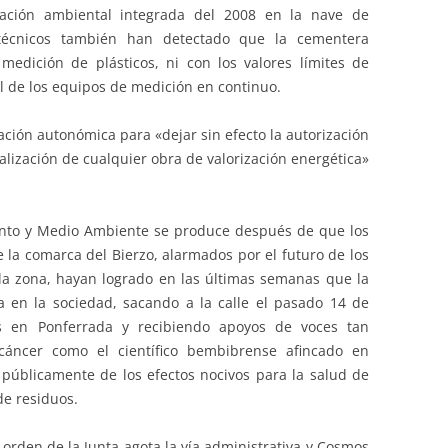
ización ambiental integrada del 2008 en la nave de
técnicos también han detectado que la cementera
edición de plásticos, ni con los valores límites de
al de los equipos de medición en continuo.
ción autonómica para «dejar sin efecto la autorización
alización de cualquier obra de valorización energética»
ento y Medio Ambiente se produce después de que los
e la comarca del Bierzo, alarmados por el futuro de los
la zona, hayan logrado en las últimas semanas que la
ra en la sociedad, sacando a la calle el pasado 14 de
 en Ponferrada y recibiendo apoyos de voces tan
 cáncer como el científico bembibrense afincado en
 públicamente de los efectos nocivos para la salud de
de residuos.
orden de la Junta agota la vía administrativa y Cosmos