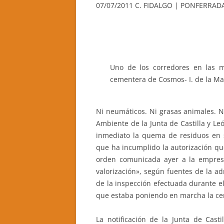
07/07/2011 C. FIDALGO | PONFERRA
CASA RURAL LA CANDEA
CASA RURAL LA CALZADA REAL
CASA RURAL CASA BELARMINO
Uno de los corredores en las m
cementera de Cosmos- I. de la Ma
HOTEL RURAL EL VERDENAL
CASA RURAL AURORA
Ni neumáticos. Ni grasas animales. N
Ambiente de la Junta de Castilla y L
inmediato la quema de residuos en s
que ha incumplido la autorización qu
orden comunicada ayer a la empres
valorización», según fuentes de la a
de la inspección efectuada durante e
que estaba poniendo en marcha la c
La notificación de la Junta de Cas