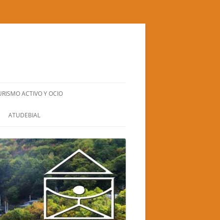
URISMO ACTIVO Y OCIO
BIERZO NATURA S.L.
ATUDEBIAL
CUADRA SANTA BÁRBARA
EL GRAN RUFUS (TEATRO-CIRCO)