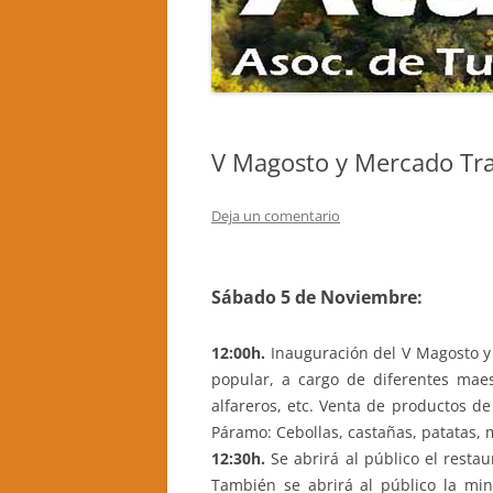
“EL AGUZO”
EL ALCOR
CASA RURAL LA TRALLERA
DE COLIN
CASA RURAL LA GORTINA
SANTIAGO
CASA RURAL ABUELO JOSÉ 1
CAMINAND
V Magosto y Mercado Tra
CASA RURAL EL MIRADOR DEL
GISTREDO
BIERZO
Deja un comentario
BRAÑAS D
APARTAMENTOS TURÍSTICOS MIL
RUTA DE 
MADREÑAS ROJAS
SANTA MA
Sábado 5 de Noviembre:
CASA RURAL BEGOÑA
LA MINA 
12:00h.
Inauguración del V Magosto y 
CASA RURAL EL SARDÓN II
CASTROP
popular, a cargo de diferentes maes
CASA RURAL LA NOGALA, CRA
alfareros, etc. Venta de productos de
Páramo: Cebollas, castañas, patatas, mi
CASA RURAL ABUELO GRACIANO
12:30h.
Se abrirá al público el resta
También se abrirá al público la mi
CASA RURAL LA CURUJA