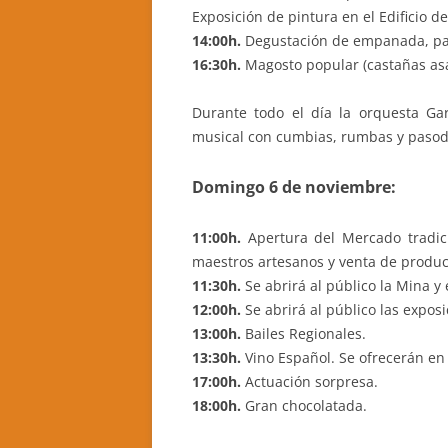
Exposición de pintura en el Edificio de
14:00h.
Degustación de empanada, panc
CASA RURAL LA CANDEA
16:30h.
Magosto popular (castañas asad
CASA RURAL LA CALZADA REAL
Durante todo el día la orquesta Ga
CASA RURAL CASA BELARMINO
musical con cumbias, rumbas y pasodo
HOTEL RURAL EL VERDENAL
Domingo 6 de noviembre:
CASA RURAL AURORA
11:00h.
Apertura del Mercado tradici
maestros artesanos y venta de produc
11:30h.
Se abrirá al público la Mina y 
12:00h.
Se abrirá al público las exposi
13:00h.
Bailes Regionales.
13:30h.
Vino Español. Se ofrecerán en
17:00h.
Actuación sorpresa.
18:00h.
Gran chocolatada.