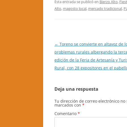
Esta entrada se publicó en
Bierzo Alto
,
Fies
Alto
,
magosto local
,
mercado tradicional
,
Pá
Navegación
←
Toreno se convierte en altavoz de l
de
problemas rurales albergando la terc
entradas
edición de la Feria de Artesanía y Tur
Rural, con 28 expositores en el pabell
Deja una respuesta
Tu dirección de correo electrónico no
marcados con
*
Comentario
*