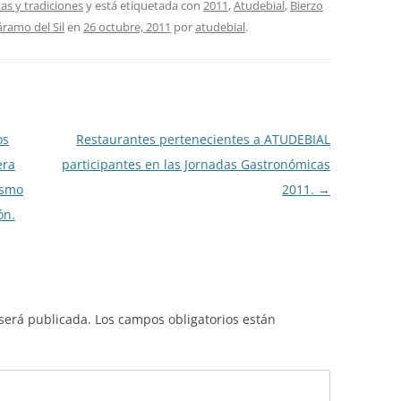
tas y tradiciones
y está etiquetada con
2011
,
Atudebial
,
Bierzo
ramo del Sil
en
26 octubre, 2011
por
atudebial
.
os
Restaurantes pertenecientes a ATUDEBIAL
era
participantes en las Jornadas Gastronómicas
ismo
2011.
→
ón.
 será publicada.
Los campos obligatorios están