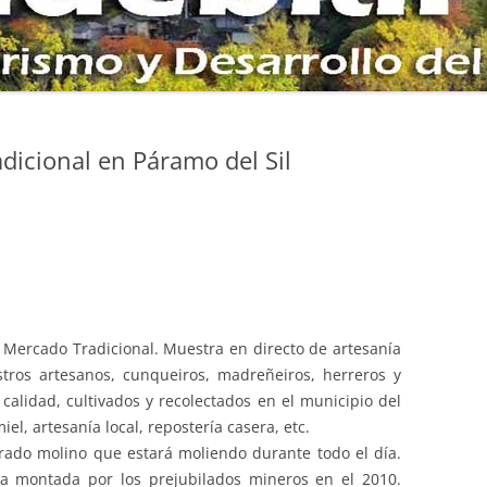
NOCAL DE COBRANA
AS AL CAMPO DE
O POR LA SIERRA DE
dicional en Páramo del Sil
E LA SEITA Y ZARAMEO
LOS PETROGLIFOS DE
RINA DE TORRE
DE ORO ROMANO DE
Mercado Tradicional. Muestra en directo de artesanía
ODAME
tros artesanos, cunqueiros, madreñeiros, herreros y
 calidad, cultivados y recolectados en el municipio del
el, artesanía local, repostería casera, etc.
urado molino que estará moliendo durante todo el día.
na montada por los prejubilados mineros en el 2010.