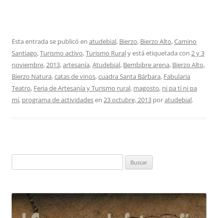
Esta entrada se publicó en
atudebial
,
Bierzo
,
Bierzo Alto
,
Camino
Santiago
,
Turismo activo
,
Turismo Rural
y está etiquetada con
2 y 3
noviembre
,
2013
,
artesanía
,
Atudebial
,
Bembibre arena
,
Bierzo Alto
,
Bierzo Natura
,
catas de vinos
,
cuadra Santa Bárbara
,
Fabularia
Teatro
,
Feria de Artesanía y Turismo rural
,
magosto
,
ni pa tí ni pa
mí
,
programa de actividades
en
23 octubre, 2013
por
atudebial
.
Buscar: