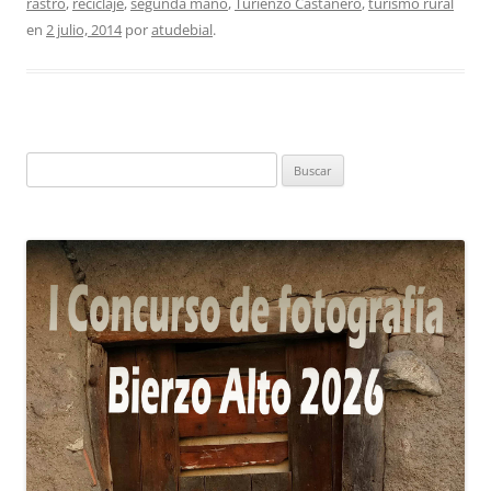
rastro
,
reciclaje
,
segunda mano
,
Turienzo Castañero
,
turismo rural
en
2 julio, 2014
por
atudebial
.
Buscar: