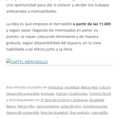
una oportunidad para dar a conocer y vender tus trabajos
artesanales o manualidades.
La idea es que empieze el mercadillo
a partir de las 11,00h
y según vayan llegando los interesados en poner su
puesto, se vayan colocando libremente y de manera
gratuita, según disponibilidad del espacio, en la zona
habilitada a tal efecto junto a la Feria.
Esta entrada se publicó en
Artesanía
,
atudebial
,
Bierzo Alto
,
cultura
,
Desarrollo sostenible
,
enología
,
Fiestas y tradiciones
,
Turismo Rural
y está etiquetada con
6ª feria de turismo y artesanía
,
Atudebial
,
Bierzo
,
Bierzo Alto
,
castropodame
,
catas de vino
,
comida popular
,
desarrollo sostenible
,
feria de Atudebial
,
libre gratuito
,
mercadillo
,