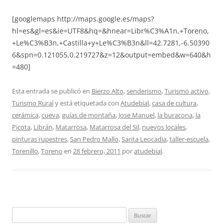
[googlemaps http://maps.google.es/maps?
hl=es&gl=es&ie=UTF8&hq=&hnear=Libr%C3%A1n,+Toreno,
+Le%C3%B3n,+Castilla+y+Le%C3%B3n&ll=42.7281,-6.50390
6&spn=0.121055,0.219727&z=12&output=embed&w=640&h
=480]
Esta entrada se publicó en
Bierzo Alto
,
senderismo
,
Turismo activo
,
Turismo Rural
y está etiquetada con
Atudebial
,
casa de cultura
,
cerámica
,
cueva
,
guías de montaña
,
Jose Manuel
,
la buracona
,
la
Picota
,
Librán
,
Matarrosa
,
Matarrosa del Sil
,
nuevos locales
,
pinturas rupestres
,
San Pedro Mallo
,
Santa Leocadia
,
taller-escuela
,
Torenillo
,
Toreno
en
28 febrero, 2011
por
atudebial
.
Buscar: