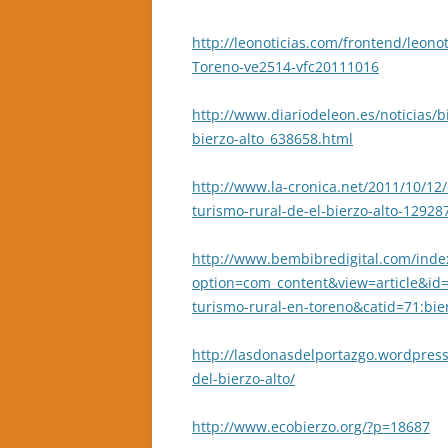
http://leonoticias.com/frontend/leonot
Toreno-ve2514-vfc20111016
http://www.diariodeleon.es/noticias/b
bierzo-alto_638658.html
http://www.la-cronica.net/2011/10/12/e
turismo-rural-de-el-bierzo-alto-12928
http://www.bembibredigital.com/inde
option=com_content&view=article&id=2
turismo-rural-en-toreno&catid=71:bie
http://lasdonasdelportazgo.wordpress.
del-bierzo-alto/
http://www.ecobierzo.org/?p=18687