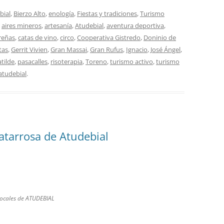
bial
,
Bierzo Alto
,
enología
,
Fiestas y tradiciones
,
Turismo
n
aires mineros
,
artesanía
,
Atudebial
,
aventura deportiva
,
reñas
,
catas de vino
,
circo
,
Cooperativa Gistredo
,
Doninio de
tas
,
Gerrit Vivien
,
Gran Massai
,
Gran Rufus
,
Ignacio
,
José Ángel
,
tilde
,
pasacalles
,
risoterapia
,
Toreno
,
turismo activo
,
turismo
atudebial
.
atarrosa de Atudebial
 locales de ATUDEBIAL