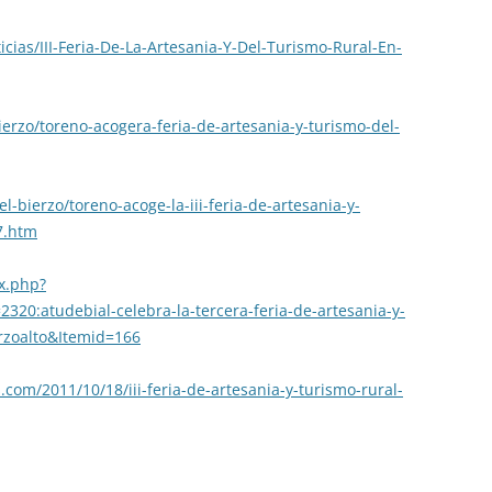
icias/III-Feria-De-La-Artesania-Y-Del-Turismo-Rural-En-
ierzo/toreno-acogera-feria-de-artesania-y-turismo-del-
l-bierzo/toreno-acoge-la-iii-feria-de-artesania-y-
7.htm
x.php?
320:atudebial-celebra-la-tercera-feria-de-artesania-y-
rzoalto&Itemid=166
com/2011/10/18/iii-feria-de-artesania-y-turismo-rural-