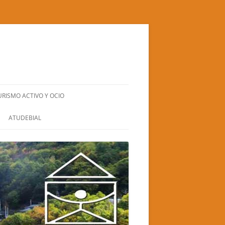
URISMO ACTIVO Y OCIO
BIERZO NATURA S.L.
ATUDEBIAL
CUADRA SANTA BÁRBARA
EL GRAN RUFUS (TEATRO-CIRCO)