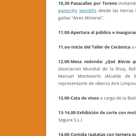
10,30-Pasacalles por Toreno
invitand
gaiteir@s
venid@s
desde las tierras
CASA RURAL LA CANDEA
gaitas “Aires Mineros”.
CASA RURAL LA CALZADA REAL
11,00-Apertura al público e inaugurac
CASA RURAL CASA BELARMINO
11,oo-Inicio del Taller de Cerámica
a 
HOTEL RURAL EL VERDENAL
12,00-M
esa redonda:
¿Qué Bierzo q
CASA RURAL AURORA
(Asociacion Mundial de la Risa), Raf
Manuel Monteserín (Alcalde de 
representante de «Bierzo Aire Limpio»
13,00-Cata de vinos
a cargo de la Bo
13-14,00-Exhibición de corte con mot
Segura S.L.)
14,00-Comida (patatas con ternera gu