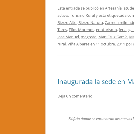
Esta entrada se publicó en
Artesanía
,
atude
activo
,
Turismo Rural
y está etiquetada co
Bierzo Alto
,
Bierzo Natura
,
Carmen milmad
Tares
,
Elfos Morenos
,
enoturismo
,
feria
,
gai
Jose Manuel
,
magosto
,
Mari Cruz García
,
Ma
rural
,
Viña Albares
en
11 octubre, 2011
por
Inaugurada la sede en M
Deja un comentario
Edificio donde se encuentran los nuevos