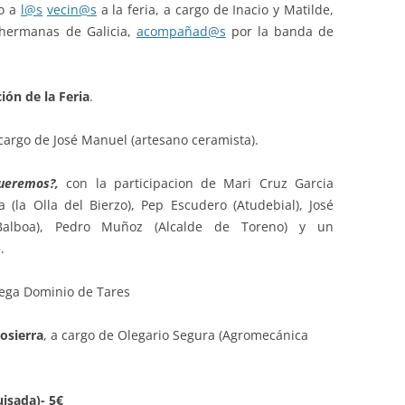
o a
l@s
vecin@s
a la feria, a cargo de Inacio y Matilde,
 hermanas de Galicia,
acompañad@s
por la banda de
ión de la Feria
.
cargo de José Manuel (artesano ceramista).
ueremos?,
con la participacion de Mari Cruz Garcia
a (la Olla del Bierzo), Pep Escudero (Atudebial), José
Balboa), Pedro Muñoz (Alcalde de Toreno) y un
.
dega Dominio de Tares
osierra
, a cargo de Olegario Segura (Agromecánica
isada)- 5€