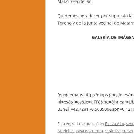
Matarrosa del Sil.
Queremos agradecer por supuesto la 
Toreno y de la Junta vecinal de Matar
GALERÍA DE IMÁGE
[googlemaps http://maps.google.es/m
hl=es&gl=es&ie=UTF8&hq=&hnear=Li
B3n&ll=42.7281,-6.503906&spn=0.1
Esta entrada se publicó en
Bierzo Alto
,
sen
Atudebial
,
casa de cultura
,
cerámica
,
cueva