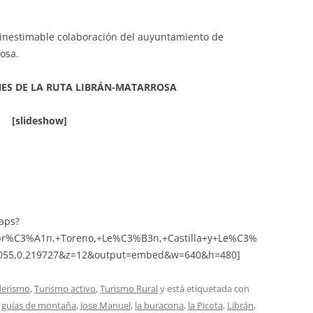
inestimable colaboración del auyuntamiento de
rosa.
NES DE LA RUTA LIBRÁN-MATARROSA
[slideshow]
aps?
br%C3%A1n,+Toreno,+Le%C3%B3n,+Castilla+y+Le%C3%
21055,0.219727&z=12&output=embed&w=640&h=480]
derismo
,
Turismo activo
,
Turismo Rural
y está etiquetada con
,
guías de montaña
,
Jose Manuel
,
la buracona
,
la Picota
,
Librán
,