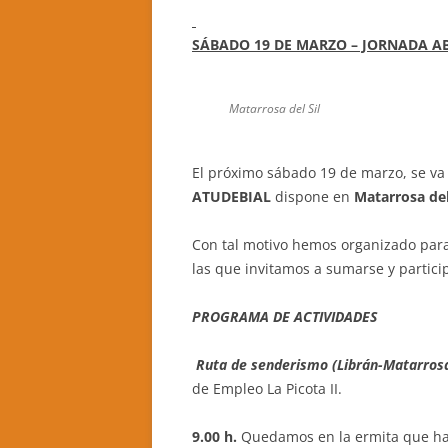
CASA RURAL LA CANDEA
SÁBADO 19 DE MARZO – JORNADA A
CASA RURAL LA CALZADA REAL
Matarrosa del Sil
CASA RURAL CASA BELARMINO
HOTEL RURAL EL VERDENAL
El próximo sábado 19 de marzo, se va 
ATUDEBIAL
dispone en
Matarrosa del
CASA RURAL AURORA
Con tal motivo hemos organizado para
las que invitamos a sumarse y partici
PROGRAMA DE ACTIVIDADES
Ruta de senderismo (Librán-Matarros
de Empleo La Picota II.
9.00 h.
Quedamos en la ermita que hay 