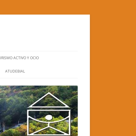
URISMO ACTIVO Y OCIO
BIERZO NATURA S.L.
ATUDEBIAL
CUADRA SANTA BÁRBARA
EL GRAN RUFUS (TEATRO-CIRCO)